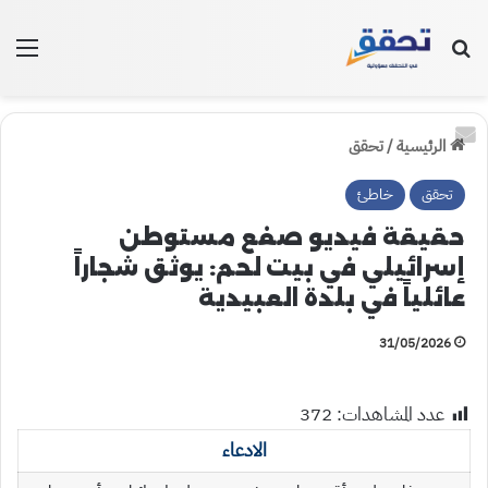
بحث عن
الق
الرئيسية
/
تحقق
تحقق
خاطئ
حقيقة فيديو صفع مستوطن
إسرائيلي في بيت لحم: يوثق شجاراً
عائلياً في بلدة العبيدية
31/05/2026
عدد المشاهدات:
372
الادعاء