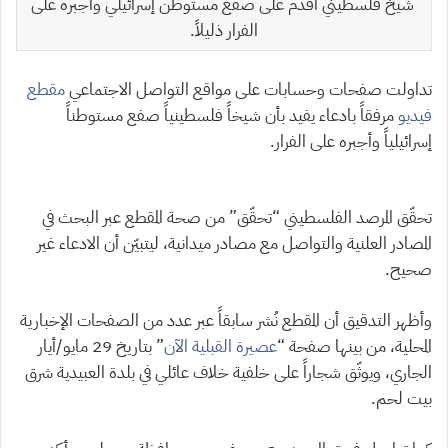
شيخ فلسطيني أقدم على صفع مستوطن إسرائيلي وأجبره على
الفرار ذليلاً.
تداولت صفحات وحسابات على مواقع التواصل الاجتماعي
مقطع
فيديو
مرفقاً بادعاء يفيد بأن شيخاً فلسطينياً صفع مستوطناً
إسرائيلياً وأجبره على الفرار.
تحقّق المرصد الفلسطيني “تحقّق” من صحة المقطع عبر البحث في
المصادر العلنية والتواصل مع مصادر ميدانية، ليتبيّن أن الادعاء غير
صحيح.
وأظهر التدقيق أن المقطع نُشر سابقاً عبر عدد من الصفحات الإخبارية
المحلية، من بينها صفحة “
عصيرة القبلية الآن
” بتاريخ 29 مايو/أيار
الجاري، ويوثّق شجاراً على خلفية خلاف عائلي في بلدة العبيدية شرق
بيت لحم.