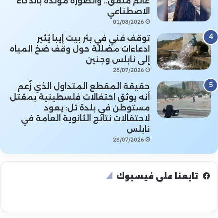
غانم ملفق.. والصورة مُولَّدة بالذكاء
الاصطناعي
01/08/2026
توقف فني في بئر بيت إيبا يُثير
ادعاءات مضللة حول وقف ضخ المياه
إلى نابلس وجنين
28/07/2026
حقيقة المقطع المتداول الذي زُعم
أنه يوثق احتفالات فلسطينية بمقتل
مستوطن في بلدة تل: يعود
لاحتفالات نتائج الثانوية العامة في
نابلس
28/07/2026
تابعنا على فيسبوك