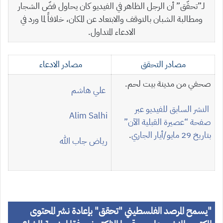
لـ”تحقّق” أن الرجل الظاهر في الفيديو كان يحاول فضّ الشجار
ومطالبة الشبان بالتوقف والابتعاد عن المكان، خلافاً لما ورد في
الادعاء المتداول.
مصادر التحقق
مصادر الادعاء
صحفي من مدينة بيت لحم.
علي هاشم
النشر السابق للفيديو عبر
Alim Salhi
صفحة “
عصيرة القبلية الآن
”
بتاريخ 29 مايو/أيار الجاري
.
رياض جاب الله
"
يسمح المرصد الفلسطيني "تحقق" بإعادة نشر المحتوى