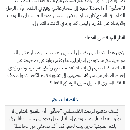
كما تواصل فريق المرصد مع صحفي من محافظة بيت لحم، أكد
لـ”تحقّق” أن الحادثة تعود إلى شجار عائلي وقع في البلدة، وأن الرجل
الظاهر في المقطع كان يحاول فضّ الشجار ومطالبة الشبان بالتوقف
والابتعاد عن المكان، وليس كما ورد في الادعاء المتداول.
الآثار المترتبة على الادعاء
يؤدي هذا الادعاء إلى تضليل الجمهور عبر تحويل شجار عائلي إلى
مواجهة مع مستوطن إسرائيلي، ما يقدّم رواية غير صحيحة عن
الحادثة. كما يسهم في إقحام بُعد سياسي وأمني غير موجود، ويؤدي
إخراج المقطع من سياقه الحقيقي إلى تشويه فهم الأحداث وإضعاف
الثقة بالمحتوى المتداول حول الوقائع الفعلية.
خلاصة التحقق
كشف تدقيق المرصد الفلسطيني “تحقّق” أن المقطع المتداول لا
يوثّق اعتداءً على مستوطن إسرائيلي، بل يعود إلى شجار عائلي في
بلدة العبيدية شرق بيت لحم. كما أكد صحفي من المحافظة