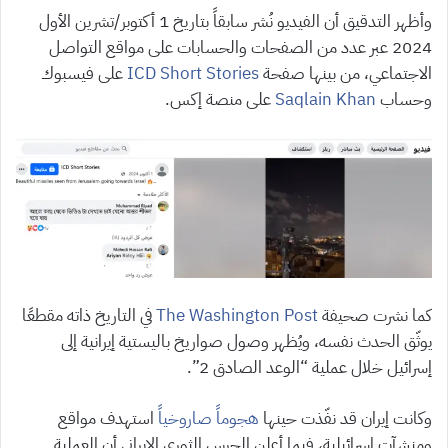
وأظهر التدقيق أن الفيديو نُشر سابقاً بتاريخ 1 أكتوبر/تشرين الأول
2024 عبر عدد من الصفحات والحسابات على مواقع التواصل
الاجتماعي، من بينها صفحة
ICD Short Stories
على فيسبوك
وحساب
Saqlain Khan
على منصة إكس.
كما نشرت صحيفة
The Washington Post
في التاريخ ذاته مقطعًا
يوثّق الحدث نفسه، ويُظهر وصول صواريخ باليستية إيرانية إلى
إسرائيل خلال عملية “الوعد الصادق 2”.
وكانت إيران قد نفّذت حينها
هجوماً صاروخياً
استهدف مواقع
ومنشآت إسرائيلية، فيما أعلن الحرس الثوري الإيراني أن العملية