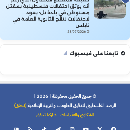
أنه يوثق احتفالات فلسطينية بمقتل
مستوطن في بلدة تل: يعود
لاحتفالات نتائج الثانوية العامة في
نابلس
28/07/2026
تابعنا على فيسبوك
© جميع الحقوق محفوظة | 2026 |
المرصد الفلسطيني لتدقيق المعلومات والتربية الإعلامية
(تحقق)
الشكاوى والاقتراحات
شاركنا تحقق
فيسبوك
X
يوتيوب
انستقرام
تيلقرام
‫TikTok
ملخص
هاتف