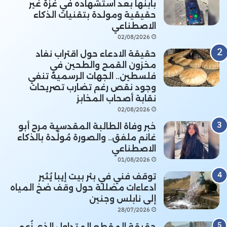
بابنها بعد استشهاده في غزة غير
حقيقية ومولدة بتقنيات الذكاء
الاصطناعي
02/08/2026
حقيقة الادعاء حول اقتراب نفاد
مخزون القمح والطحين في
فلسطين.. الجهات الرسمية تنفي
وجود نقص رغم تضارب تصريحات
نقابة أصحاب المخابز
02/08/2026
خبر وفاة الطالبة المقدسية مرح أبو
غانم ملفق.. والصورة مُولَّدة بالذكاء
الاصطناعي
01/08/2026
توقف فني في بئر بيت إيبا يُثير
ادعاءات مضللة حول وقف ضخ المياه
إلى نابلس وجنين
28/07/2026
حقيقة المقطع المتداول الذي زُعم