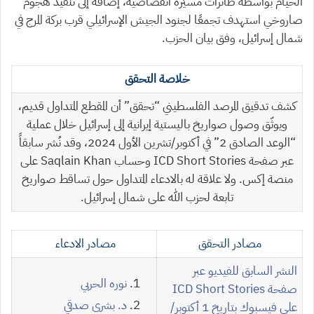
الخيام بواسطة طائرات مسيّرة انقضاضية، إضافة إلى تنفيذ هجوم
صاروخي استهدف تجمعًا لجنود الجيش الإسرائيلي قرب بركة المرج في
شمال إسرائيل، وفق بيان الحزب.
خلاصة التحقق
كشف تدقيق المرصد الفلسطيني “تحقق” أن المقطع المتداول قديم،
ويوثّق وصول صواريخ باليستية إيرانية إلى إسرائيل خلال عملية
“الوعد الصادق 2” في أكتوبر/تشرين الأول 2024، وقد نُشر سابقاً
عبر صفحة ICD Short Stories وحساب Saqlain Khan على
منصة إكس. ولا علاقة له بالادعاء المتداول حول تساقط صواريخ
تابعة لحزب الله على شمال إسرائيل.
مصادر التحقق
مصادر الادعاء
النشر السابق للفيديو عبر
نوره الحربي
صفحة
ICD Short Stories
د. بشرى صدقي
على فيسبوك بتاريخ 1 أكتوبر/