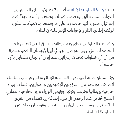
قالت
وزارة الخارجية الإيرانية
، أمس 7 يونيو/حزيران الجاري، إن
القوات المسلحة الإيرانية نفّذت ضربات وصفتها بـ”الدفاعية” ضد
إسرائيل، معتبرة أنها جاءت رداً على ما وصفته بـالانتهاكات المتكررة
لوقف إطلاق النار والإجراءات الإسرائيلية في لبنان.
وأضافت الوزارة أن اتفاق وقف إطلاق النار في لبنان يُعد جزءاً من
التفاهمات التي جرى التوصل إليها في أبريل/نيسان الماضي، محذرة
من أن أي خطوات تتخذها إسرائيل ضد إيران أو لبنان ستُقابل بـ”رد
حاسم”.
وفي السياق ذاته، أجرى وزير الخارجية الإيراني عباس عراقجي سلسلة
اتصالات مع عدد من المسؤولين الإقليميين والدوليين، شملت وزراء
خارجية بريطانيا وفرنسا وتركيا، ورئيس الوزراء وزير الخارجية القطري
الشيخ محمد بن عبد الرحمن آل ثاني، إضافة إلى أعضاء من الفريق
الباكستاني الوسيط بين طهران وواشنطن، وفق بيان صادر عن
الخارجية الإيرانية.