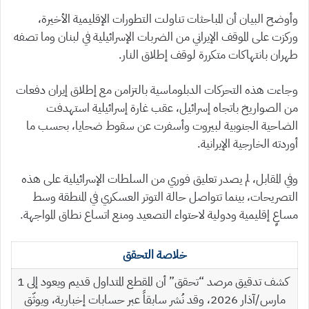
وأوضح البيان أن المباحثات تناولت التطورات الإقليمية الأخيرة،
وركزت على الموقف الإيراني من الضربات الإسرائيلية في لبنان وما تصفه
طهران بانتهاكات متكررة لوقف إطلاق النار.
وجاءت هذه التحركات الدبلوماسية بالتزامن مع إطلاق إيران دفعات
من الصواريخ باتجاه إسرائيل، عقب غارة إسرائيلية استهدفت
الضاحية الجنوبية لبيروت وأسفرت عن سقوط ضحايا، بحسب ما
أوردته الخارجية الإيرانية.
وفي المقابل، لم يصدر تعليق فوري من السلطات الإسرائيلية على هذه
التصريحات، بينما تتواصل حالة التوتر العسكري في المنطقة وسط
مساعٍ إقليمية ودولية لاحتواء التصعيد ومنع اتساع نطاق المواجهة.
خلاصة التحقق
كشف تدقيق مرصد “تحقق” أن المقطع المتداول قديم ويعود إلى 1
مارس/آذار 2026، وقد نُشر سابقاً عبر حسابات إخبارية، ويوثّق