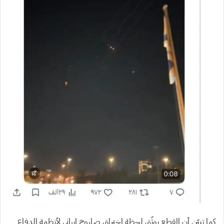
كما تبيّن أن المقطع يوثّق لحظة اختراق صاروخ إيراني لأنظمة الدفاع