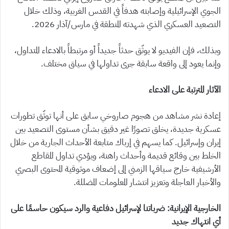
الجوي الإسرائيلية وإصابته هدفاً في القدس الغربية، وذلك خلال
التصعيد العسكري الذي شهدته المنطقة في مارس/آذار 2026.
وبذلك، فإن الفيديو لا يوثّق حدثاً جديداً أو مرتبطاً بالادعاء المتداول،
وإنما يعود إلى واقعة سابقة جرى تداولها في سياق مختلف.
الآثار المترتبة على الادعاء
إعادة نشر مشاهد من هجوم صاروخي سابق على أنها توثّق تطورات
عسكرية جديدة، يخلق تصورًا غير دقيق بشأن مستوى التصعيد بين
إيران وإسرائيل. كما يسهم في إرباك متابعة الأحداث الجارية من خلال
الخلط بين وقائع قديمة وأحداث راهنة، ويؤدي تداول المقاطع
الأرشيفية خارج سياقها الزمني إلى إضعاف موثوقية المحتوى البصري
والأخبار العاجلة وتعزيز انتشار المعلومات المضللة.
الخارجية الإيرانية: ضرباتنا لإسرائيل دفاعية والرد سيكون حاسمًا على
أي انتهاك جديد