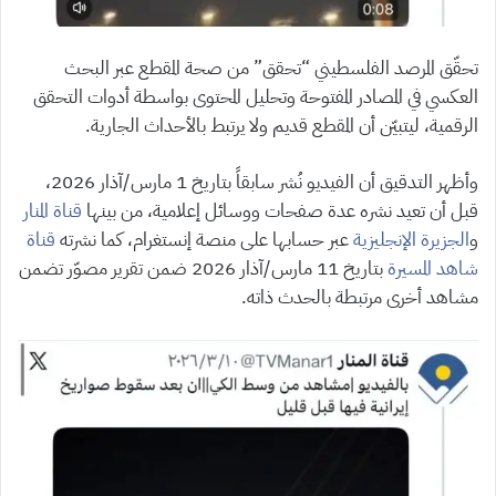
تحقّق المرصد الفلسطيني “تحقق” من صحة المقطع عبر البحث
العكسي في المصادر المفتوحة وتحليل المحتوى بواسطة أدوات التحقق
الرقمية، ليتبيّن أن المقطع قديم ولا يرتبط بالأحداث الجارية.
وأظهر التدقيق أن الفيديو نُشر سابقاً بتاريخ 1 مارس/آذار 2026،
قبل أن تعيد نشره عدة صفحات ووسائل إعلامية، من بينها
قناة المنار
و
الجزيرة الإنجليزية
عبر حسابها على منصة إنستغرام، كما نشرته
قناة
شاهد المسيرة
بتاريخ 11 مارس/آذار 2026 ضمن تقرير مصوّر تضمن
مشاهد أخرى مرتبطة بالحدث ذاته.