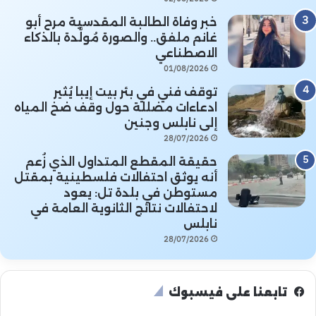
خبر وفاة الطالبة المقدسية مرح أبو
غانم ملفق.. والصورة مُولَّدة بالذكاء
الاصطناعي
01/08/2026
توقف فني في بئر بيت إيبا يُثير
ادعاءات مضللة حول وقف ضخ المياه
إلى نابلس وجنين
28/07/2026
حقيقة المقطع المتداول الذي زُعم
أنه يوثق احتفالات فلسطينية بمقتل
مستوطن في بلدة تل: يعود
لاحتفالات نتائج الثانوية العامة في
نابلس
28/07/2026
تابعنا على فيسبوك