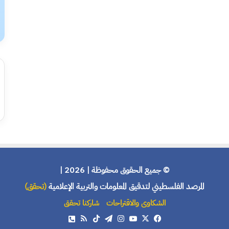
© جميع الحقوق محفوظة | 2026 |
المرصد الفلسطيني لتدقيق المعلومات والتربية الإعلامية
(تحقق)
الشكاوى والاقتراحات
شاركنا تحقق
X
فيسبوك
يوتيوب
انستقرام
تيلقرام
‫TikTok
ملخص
هاتف