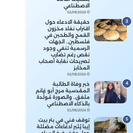
الاصطناعي
02/08/2026
حقيقة الادعاء حول
اقتراب نفاد مخزون
القمح والطحين في
فلسطين.. الجهات
الرسمية تنفي وجود
نقص رغم تضارب
تصريحات نقابة أصحاب
المخابز
02/08/2026
خبر وفاة الطالبة
المقدسية مرح أبو غانم
ملفق.. والصورة مُولَّدة
بالذكاء الاصطناعي
01/08/2026
توقف فني في بئر بيت
إيبا يُثير ادعاءات مضللة