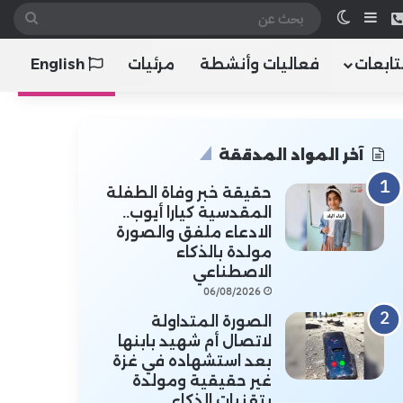
 الموقع RSS
هاتف
إضافة عمود جانبي
الوضع المظلم
بحث
عن
تابعات
فعاليات وأنشطة
مرئيات
English
آخر المواد المدققة
حقيقة خبر وفاة الطفلة
المقدسية كيارا أيوب..
الادعاء ملفق والصورة
مولدة بالذكاء
الاصطناعي
06/08/2026
الصورة المتداولة
لاتصال أم شهيد بابنها
بعد استشهاده في غزة
غير حقيقية ومولدة
بتقنيات الذكاء