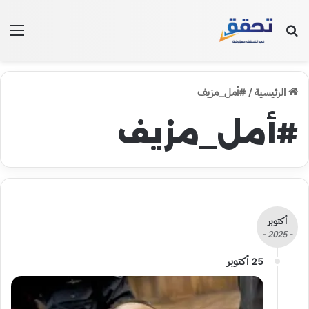
بحث عن
الق
الرئيسية
/
#أمل_مزيف
#أمل_مزيف
أكتوبر
- 2025 -
25 أكتوبر