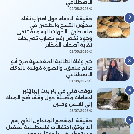
الاصطناعي
02/08/2026
حقيقة الادعاء حول اقتراب نفاد
مخزون القمح والطحين في
فلسطين.. الجهات الرسمية تنفي
وجود نقص رغم تضارب تصريحات
نقابة أصحاب المخابز
02/08/2026
خبر وفاة الطالبة المقدسية مرح أبو
غانم ملفق.. والصورة مُولَّدة بالذكاء
الاصطناعي
01/08/2026
توقف فني في بئر بيت إيبا يُثير
ادعاءات مضللة حول وقف ضخ المياه
إلى نابلس وجنين
28/07/2026
حقيقة المقطع المتداول الذي زُعم
أنه يوثق احتفالات فلسطينية بمقتل
مستوطن في بلدة تل: يعود