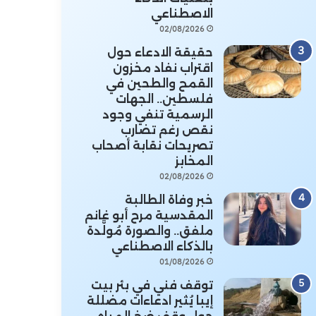
الاصطناعي
02/08/2026
حقيقة الادعاء حول
اقتراب نفاد مخزون
القمح والطحين في
فلسطين.. الجهات
الرسمية تنفي وجود
نقص رغم تضارب
تصريحات نقابة أصحاب
المخابز
02/08/2026
خبر وفاة الطالبة
المقدسية مرح أبو غانم
ملفق.. والصورة مُولَّدة
بالذكاء الاصطناعي
01/08/2026
توقف فني في بئر بيت
إيبا يُثير ادعاءات مضللة