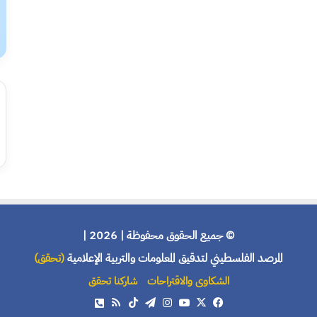
© جميع الحقوق محفوظة | 2026 |
المرصد الفلسطيني لتدقيق المعلومات والتربية الإعلامية
(تحقق)
الشكاوى والاقتراحات
شاركنا تحقق
X
فيسبوك
يوتيوب
انستقرام
تيلقرام
‫TikTok
ملخص
هاتف