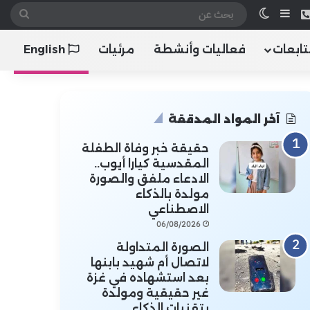
 الموقع RSS
هاتف
إضافة عمود جانبي
الوضع المظلم
بحث
عن
تابعات
فعاليات وأنشطة
مرئيات
English
آخر المواد المدققة
حقيقة خبر وفاة الطفلة
المقدسية كيارا أيوب..
الادعاء ملفق والصورة
مولدة بالذكاء
الاصطناعي
06/08/2026
الصورة المتداولة
لاتصال أم شهيد بابنها
بعد استشهاده في غزة
غير حقيقية ومولدة
بتقنيات الذكاء