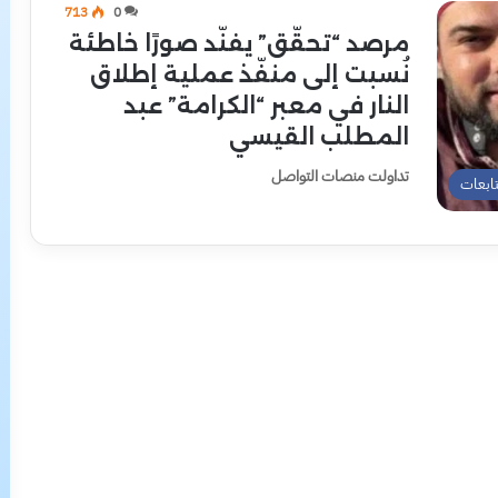
713
0
مرصد “تحقّق” يفنّد صورًا خاطئة
نُسبت إلى منفّذ عملية إطلاق
النار في معبر “الكرامة” عبد
المطلب القيسي
تداولت منصات التواصل
تابعات