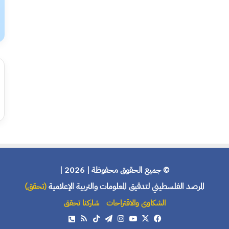
© جميع الحقوق محفوظة | 2026 |
المرصد الفلسطيني لتدقيق المعلومات والتربية الإعلامية
(تحقق)
الشكاوى والاقتراحات
شاركنا تحقق
X
فيسبوك
يوتيوب
انستقرام
تيلقرام
‫TikTok
ملخص
هاتف