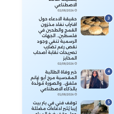
الاصطناعي
02/08/2026
حقيقة الادعاء حول
اقتراب نفاد مخزون
القمح والطحين في
فلسطين.. الجهات
الرسمية تنفي وجود
نقص رغم تضارب
تصريحات نقابة أصحاب
المخابز
02/08/2026
خبر وفاة الطالبة
المقدسية مرح أبو غانم
ملفق.. والصورة مُولَّدة
بالذكاء الاصطناعي
01/08/2026
توقف فني في بئر بيت
إيبا يُثير ادعاءات مضللة