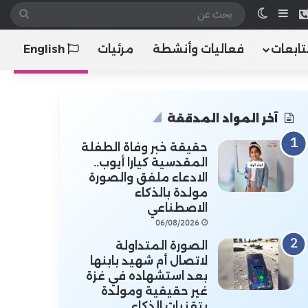
 الموقع RSS
هاتف
إضافة عمود جانبي
الوضع المظلم
بحث
عن
تابعات
فعاليات وأنشطة
مرئيات
English
آخر المواد المدققة
حقيقة خبر وفاة الطفلة
المقدسية كيارا أيوب..
الادعاء ملفق والصورة
مولدة بالذكاء
الاصطناعي
06/08/2026
الصورة المتداولة
لاتصال أم شهيد بابنها
بعد استشهاده في غزة
غير حقيقية ومولدة
بتقنيات الذكاء