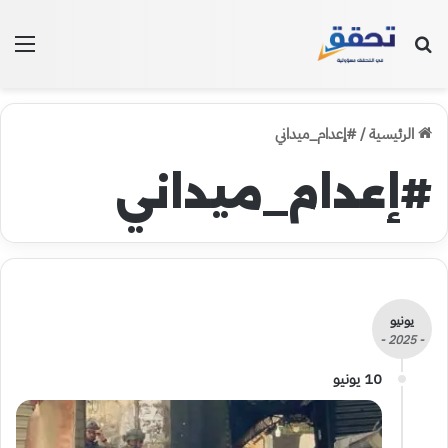
بحث عن
الق
الرئيسية
/
#إعدام_ميداني
#إعدام_ميداني
يونيو
- 2025 -
10 يونيو