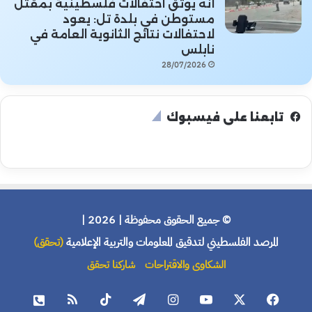
أنه يوثق احتفالات فلسطينية بمقتل
مستوطن في بلدة تل: يعود
لاحتفالات نتائج الثانوية العامة في
نابلس
28/07/2026
تابعنا على فيسبوك
© جميع الحقوق محفوظة | 2026 |
المرصد الفلسطيني لتدقيق المعلومات والتربية الإعلامية
(تحقق)
الشكاوى والاقتراحات
شاركنا تحقق
فيسبوك
X
يوتيوب
انستقرام
تيلقرام
‫TikTok
ملخص
هاتف