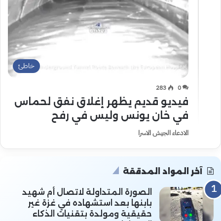
خاطئ
283
0
فيديو قديم يظهر إغلاق نفق لحماس
في خان يونس وليس في رفح
الادعاء الجيش الاسرا
آخر المواد المدققة
الصورة المتداولة لاتصال أم شهيد
بابنها بعد استشهاده في غزة غير
حقيقية ومولدة بتقنيات الذكاء