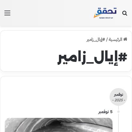
بحث عن
الق
الرئيسية
/
#إيال_زامير
#إيال_زامير
نوفمبر
- 2025 -
5 نوفمبر