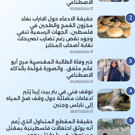
الاصطناعي
02/08/2026
حقيقة الادعاء حول اقتراب نفاد
مخزون القمح والطحين في
فلسطين.. الجهات الرسمية تنفي
وجود نقص رغم تضارب تصريحات
نقابة أصحاب المخابز
02/08/2026
خبر وفاة الطالبة المقدسية مرح أبو
غانم ملفق.. والصورة مُولَّدة بالذكاء
الاصطناعي
01/08/2026
توقف فني في بئر بيت إيبا يُثير
ادعاءات مضللة حول وقف ضخ المياه
إلى نابلس وجنين
28/07/2026
حقيقة المقطع المتداول الذي زُعم
أنه يوثق احتفالات فلسطينية بمقتل
مستوطن في بلدة تل: يعود