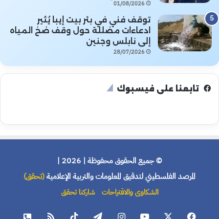
01/08/2026
توقف فني في بئر بيت إيبا يُثير
ادعاءات مضللة حول وقف ضخ المياه
إلى نابلس وجنين
28/07/2026
تابعنا على فيسبوك
© جميع الحقوق محفوظة | 2026 |
المرصد الفلسطيني لتدقيق المعلومات والتربية الإعلامية
(تحقق)
الشكاوى والاقتراحات
شاركنا تحقق
فيسبوك
X
يوتيوب
انستقرام
تيلقرام
‫TikTok
ملخص
هاتف