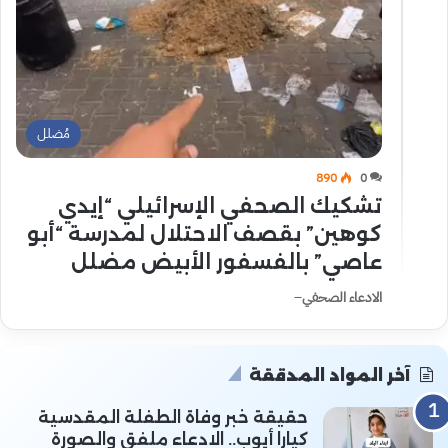
مُضلل
890
0
تشكيك الصحفي الإسرائيلي “إيدي
كوهين” بقصف الاحتلال لمدرسة “أبو
عاصي” بالفسفور الأبيض مضلل
الادعاء الصحفي ̶
آخر المواد المدققة
حقيقة خبر وفاة الطفلة المقدسية
كيارا أيوب.. الادعاء ملفق والصورة