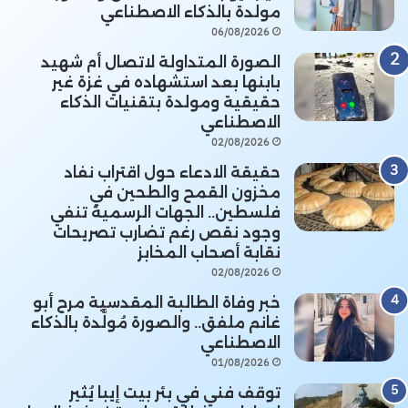
مولدة بالذكاء الاصطناعي
06/08/2026
الصورة المتداولة لاتصال أم شهيد
بابنها بعد استشهاده في غزة غير
حقيقية ومولدة بتقنيات الذكاء
الاصطناعي
02/08/2026
حقيقة الادعاء حول اقتراب نفاد
مخزون القمح والطحين في
فلسطين.. الجهات الرسمية تنفي
وجود نقص رغم تضارب تصريحات
نقابة أصحاب المخابز
02/08/2026
خبر وفاة الطالبة المقدسية مرح أبو
غانم ملفق.. والصورة مُولَّدة بالذكاء
الاصطناعي
01/08/2026
توقف فني في بئر بيت إيبا يُثير