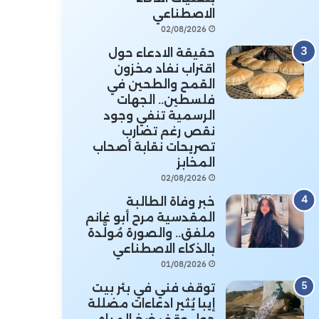
الاصطناعي
02/08/2026
حقيقة الادعاء حول
اقتراب نفاد مخزون
القمح والطحين في
فلسطين.. الجهات
الرسمية تنفي وجود
نقص رغم تضارب
تصريحات نقابة أصحاب
المخابز
02/08/2026
خبر وفاة الطالبة
المقدسية مرح أبو غانم
ملفق.. والصورة مُولَّدة
بالذكاء الاصطناعي
01/08/2026
توقف فني في بئر بيت
إيبا يُثير ادعاءات مضللة