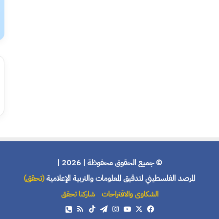
© جميع الحقوق محفوظة | 2026 |
المرصد الفلسطيني لتدقيق المعلومات والتربية الإعلامية
(تحقق)
الشكاوى والاقتراحات
شاركنا تحقق
X
فيسبوك
يوتيوب
انستقرام
تيلقرام
‫TikTok
ملخص
هاتف