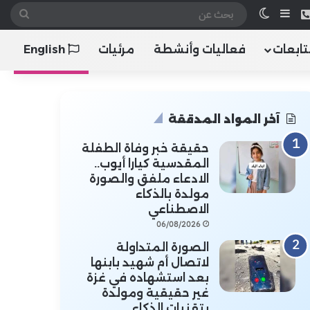
 الموقع RSS
هاتف
إضافة عمود جانبي
الوضع المظلم
بحث
عن
تابعات
فعاليات وأنشطة
مرئيات
English
آخر المواد المدققة
حقيقة خبر وفاة الطفلة
المقدسية كيارا أيوب..
الادعاء ملفق والصورة
مولدة بالذكاء
الاصطناعي
06/08/2026
الصورة المتداولة
لاتصال أم شهيد بابنها
بعد استشهاده في غزة
غير حقيقية ومولدة
بتقنيات الذكاء