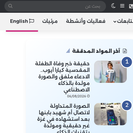
 الموقع RSS
هاتف
إضافة عمود جانبي
الوضع المظلم
بحث
عن
تابعات
فعاليات وأنشطة
مرئيات
English
آخر المواد المدققة
حقيقة خبر وفاة الطفلة
المقدسية كيارا أيوب..
الادعاء ملفق والصورة
مولدة بالذكاء
الاصطناعي
06/08/2026
الصورة المتداولة
لاتصال أم شهيد بابنها
بعد استشهاده في غزة
غير حقيقية ومولدة
بتقنيات الذكاء