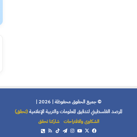
© جميع الحقوق محفوظة | 2026 |
المرصد الفلسطيني لتدقيق المعلومات والتربية الإعلامية
(تحقق)
الشكاوى والاقتراحات
شاركنا تحقق
X
فيسبوك
يوتيوب
انستقرام
تيلقرام
‫TikTok
ملخص
هاتف