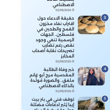
الاصطناعي
02/08/2026
حقيقة الادعاء حول
اقتراب نفاد مخزون
القمح والطحين في
فلسطين.. الجهات
الرسمية تنفي وجود
نقص رغم تضارب
تصريحات نقابة أصحاب
المخابز
02/08/2026
خبر وفاة الطالبة
المقدسية مرح أبو غانم
ملفق.. والصورة مُولَّدة
بالذكاء الاصطناعي
01/08/2026
توقف فني في بئر بيت
إيبا يُثير ادعاءات مضللة