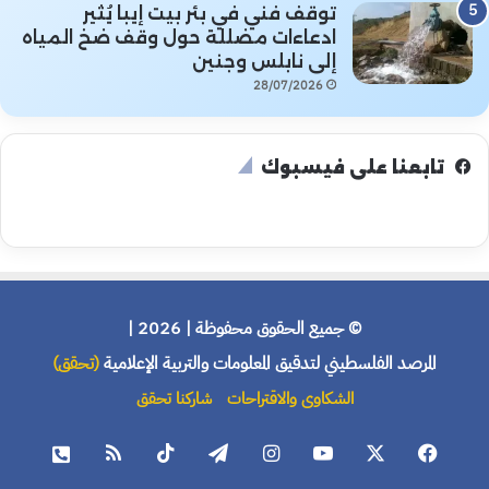
توقف فني في بئر بيت إيبا يُثير
ادعاءات مضللة حول وقف ضخ المياه
إلى نابلس وجنين
28/07/2026
تابعنا على فيسبوك
© جميع الحقوق محفوظة | 2026 |
المرصد الفلسطيني لتدقيق المعلومات والتربية الإعلامية
(تحقق)
الشكاوى والاقتراحات
شاركنا تحقق
فيسبوك
X
يوتيوب
انستقرام
تيلقرام
‫TikTok
ملخص
هاتف