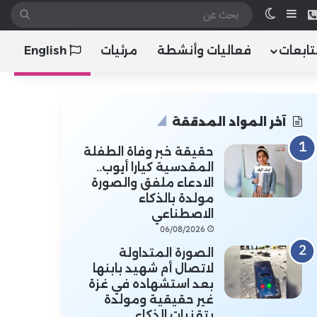
 الموقع RSS
هاتف
إضافة عمود جانبي
الوضع المظلم
بحث
عن
تابعات
فعاليات وأنشطة
مرئيات
English
آخر المواد المدققة
حقيقة خبر وفاة الطفلة
المقدسية كيارا أيوب..
الادعاء ملفق والصورة
مولدة بالذكاء
الاصطناعي
06/08/2026
الصورة المتداولة
لاتصال أم شهيد بابنها
بعد استشهاده في غزة
غير حقيقية ومولدة
بتقنيات الذكاء