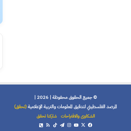
© جميع الحقوق محفوظة | 2026 |
المرصد الفلسطيني لتدقيق المعلومات والتربية الإعلامية
(تحقق)
الشكاوى والاقتراحات
شاركنا تحقق
X
فيسبوك
يوتيوب
انستقرام
تيلقرام
‫TikTok
ملخص
هاتف