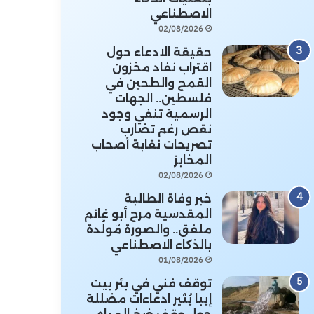
الاصطناعي
02/08/2026
حقيقة الادعاء حول
اقتراب نفاد مخزون
القمح والطحين في
فلسطين.. الجهات
الرسمية تنفي وجود
نقص رغم تضارب
تصريحات نقابة أصحاب
المخابز
02/08/2026
خبر وفاة الطالبة
المقدسية مرح أبو غانم
ملفق.. والصورة مُولَّدة
بالذكاء الاصطناعي
01/08/2026
توقف فني في بئر بيت
إيبا يُثير ادعاءات مضللة