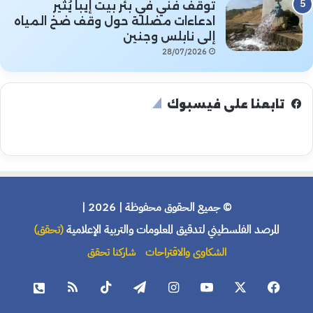
توقف فني في بئر بيت إيبا يُثير
ادعاءات مضللة حول وقف ضخ المياه
إلى نابلس وجنين
28/07/2026
تابعنا على فيسبوك
© جميع الحقوق محفوظة | 2026 |
المرصد الفلسطيني لتدقيق المعلومات والتربية الإعلامية
(تحقق)
الشكاوى والاقتراحات
شاركنا تحقق
فيسبوك
X
يوتيوب
انستقرام
تيلقرام
‫TikTok
ملخص
هاتف