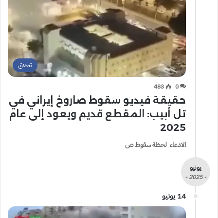
تحقق
483
0
حقيقة فيديو سقوط صاروخ إيراني في
تل أبيب: المقطع قديم ويعود إلى عام
2025
الادعاء لحظة سقوط ص
يونيو
- 2025 -
14 يونيو