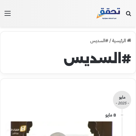
بحث عن
الق
الرئيسية
/
#السديس
#السديس
مايو
- 2025 -
8 مايو