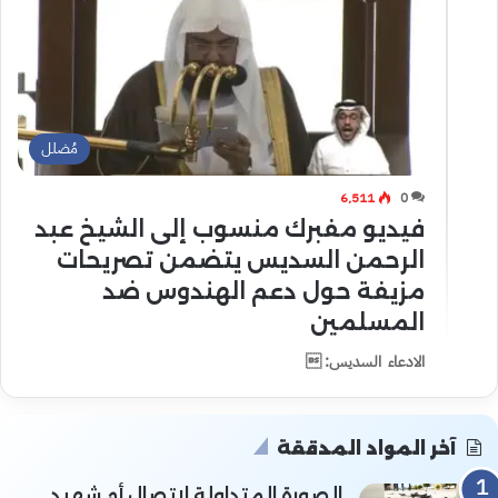
مُضلل
6٬511
0
فيديو مفبرك منسوب إلى الشيخ عبد
الرحمن السديس يتضمن تصريحات
مزيفة حول دعم الهندوس ضد
المسلمين
الادعاء السديس: 
آخر المواد المدققة
الصورة المتداولة لاتصال أم شهيد