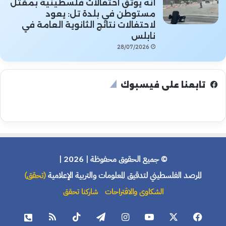
أنه يوثق احتفالات فلسطينية بمقتل
مستوطن في بلدة تل: يعود
لاحتفالات نتائج الثانوية العامة في
نابلس
28/07/2026
تابعنا على فيسبوك
© جميع الحقوق محفوظة | 2026 |
المرصد الفلسطيني لتدقيق المعلومات والتربية الإعلامية
(تحقق)
الشكاوى والاقتراحات
شاركنا تحقق
فيسبوك
X
يوتيوب
انستقرام
تيلقرام
‫TikTok
ملخص
هاتف