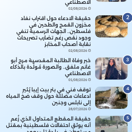
الاصطناعي
02/08/2026
حقيقة الادعاء حول اقتراب نفاد
مخزون القمح والطحين في
فلسطين.. الجهات الرسمية تنفي
وجود نقص رغم تضارب تصريحات
نقابة أصحاب المخابز
02/08/2026
خبر وفاة الطالبة المقدسية مرح أبو
غانم ملفق.. والصورة مُولَّدة بالذكاء
الاصطناعي
01/08/2026
توقف فني في بئر بيت إيبا يُثير
ادعاءات مضللة حول وقف ضخ المياه
إلى نابلس وجنين
28/07/2026
حقيقة المقطع المتداول الذي زُعم
أنه يوثق احتفالات فلسطينية بمقتل
مستوطن في بلدة تل: يعود