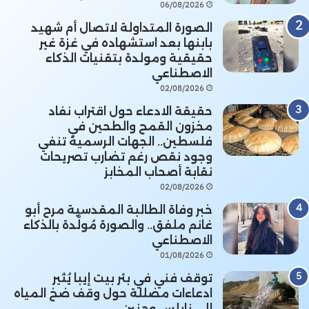
06/08/2026
الصورة المتداولة لاتصال أم شهيد
بابنها بعد استشهاده في غزة غير
حقيقية ومولدة بتقنيات الذكاء
الاصطناعي
02/08/2026
حقيقة الادعاء حول اقتراب نفاد
مخزون القمح والطحين في
فلسطين.. الجهات الرسمية تنفي
وجود نقص رغم تضارب تصريحات
نقابة أصحاب المخابز
02/08/2026
خبر وفاة الطالبة المقدسية مرح أبو
غانم ملفق.. والصورة مُولَّدة بالذكاء
الاصطناعي
01/08/2026
توقف فني في بئر بيت إيبا يُثير
ادعاءات مضللة حول وقف ضخ المياه
إلى نابلس وجنين