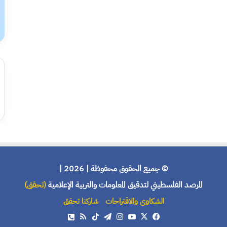
© جميع الحقوق محفوظة | 2026 |
المرصد الفلسطيني لتدقيق المعلومات والتربية الإعلامية
(تحقق)
الشكاوى والاقتراحات
شاركنا تحقق
X
فيسبوك
يوتيوب
انستقرام
تيلقرام
‫TikTok
ملخص
هاتف