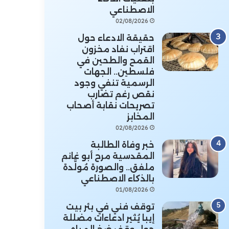
الاصطناعي
02/08/2026
حقيقة الادعاء حول
اقتراب نفاد مخزون
القمح والطحين في
فلسطين.. الجهات
الرسمية تنفي وجود
نقص رغم تضارب
تصريحات نقابة أصحاب
المخابز
02/08/2026
خبر وفاة الطالبة
المقدسية مرح أبو غانم
ملفق.. والصورة مُولَّدة
بالذكاء الاصطناعي
01/08/2026
توقف فني في بئر بيت
إيبا يُثير ادعاءات مضللة