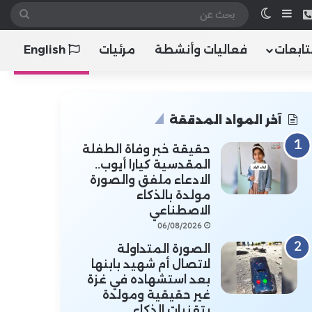
 الموقع RSS
هاتف
إضافة عمود جانبي
الوضع المظلم
بحث
عن
تابعات
فعاليات وأنشطة
مرئيات
English
آخر المواد المدققة
حقيقة خبر وفاة الطفلة
المقدسية كيارا أيوب..
الادعاء ملفق والصورة
مولدة بالذكاء
الاصطناعي
06/08/2026
الصورة المتداولة
لاتصال أم شهيد بابنها
بعد استشهاده في غزة
غير حقيقية ومولدة
بتقنيات الذكاء