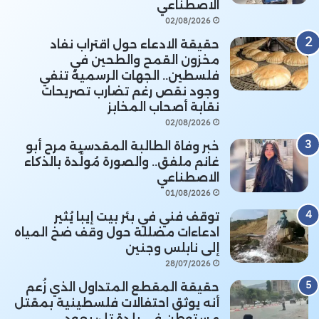
الاصطناعي
02/08/2026
حقيقة الادعاء حول اقتراب نفاد
مخزون القمح والطحين في
فلسطين.. الجهات الرسمية تنفي
وجود نقص رغم تضارب تصريحات
نقابة أصحاب المخابز
02/08/2026
خبر وفاة الطالبة المقدسية مرح أبو
غانم ملفق.. والصورة مُولَّدة بالذكاء
الاصطناعي
01/08/2026
توقف فني في بئر بيت إيبا يُثير
ادعاءات مضللة حول وقف ضخ المياه
إلى نابلس وجنين
28/07/2026
حقيقة المقطع المتداول الذي زُعم
أنه يوثق احتفالات فلسطينية بمقتل
مستوطن في بلدة تل: يعود