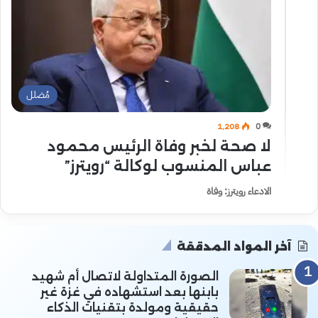
مُضلل
1٬208
0
لا صحة لخبر وفاة الرئيس محمود
عباس المنسوب لوكالة “رويترز”
الادعاء رويترز: وفاة
آخر المواد المدققة
الصورة المتداولة لاتصال أم شهيد
بابنها بعد استشهاده في غزة غير
حقيقية ومولدة بتقنيات الذكاء