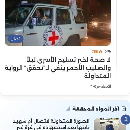
مُضلل
755
0
لا صحة لخبر تسليم الأسرى ليلاً
والصليب الأحمر ينفي لـ”تحقق” الرواية
المتداولة
الادعاء حركة “
آخر المواد المدققة
الصورة المتداولة لاتصال أم شهيد
بابنها بعد استشهاده في غزة غير