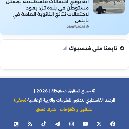
أنه يوثق احتفالات فلسطينية بمقتل
مستوطن في بلدة تل: يعود
لاحتفالات نتائج الثانوية العامة في
نابلس
28/07/2026
تابعنا على فيسبوك
© جميع الحقوق محفوظة | 2026 |
المرصد الفلسطيني لتدقيق المعلومات والتربية الإعلامية
(تحقق)
الشكاوى والاقتراحات
شاركنا تحقق
فيسبوك
X
يوتيوب
انستقرام
تيلقرام
‫TikTok
ملخص
هاتف