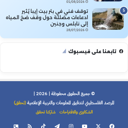
01/08/2026
توقف فني في بئر بيت إيبا يُثير
ادعاءات مضللة حول وقف ضخ المياه
إلى نابلس وجنين
28/07/2026
تابعنا على فيسبوك
© جميع الحقوق محفوظة | 2026 |
المرصد الفلسطيني لتدقيق المعلومات والتربية الإعلامية
(تحقق)
الشكاوى والاقتراحات
شاركنا تحقق
فيسبوك
X
يوتيوب
انستقرام
تيلقرام
‫TikTok
ملخص
هاتف