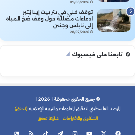
01/08/2026
توقف فني في بئر بيت إيبا يُثير
ادعاءات مضللة حول وقف ضخ المياه
إلى نابلس وجنين
28/07/2026
تابعنا على فيسبوك
© جميع الحقوق محفوظة | 2026 |
المرصد الفلسطيني لتدقيق المعلومات والتربية الإعلامية
(تحقق)
الشكاوى والاقتراحات
شاركنا تحقق
فيسبوك
X
يوتيوب
انستقرام
تيلقرام
‫TikTok
ملخص
هاتف