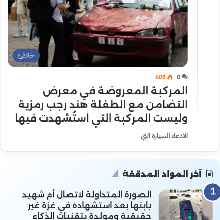
خاطئ
608
0
المركبة المعروضة في معرض
التضامن مع الطفلة هند رجب رمزية
وليست المركبة التي استُشهدت فيها
الادعاء السيارة التي
آخر المواد المدققة
الصورة المتداولة لاتصال أم شهيد
بابنها بعد استشهاده في غزة غير
حقيقية ومولدة بتقنيات الذكاء