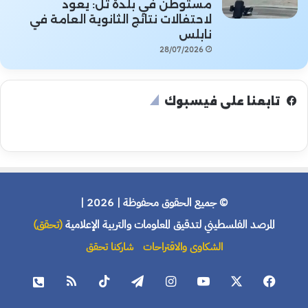
مستوطن في بلدة تل: يعود
لاحتفالات نتائج الثانوية العامة في
نابلس
28/07/2026
تابعنا على فيسبوك
© جميع الحقوق محفوظة | 2026 |
المرصد الفلسطيني لتدقيق المعلومات والتربية الإعلامية
(تحقق)
الشكاوى والاقتراحات
شاركنا تحقق
فيسبوك
X
يوتيوب
انستقرام
تيلقرام
‫TikTok
ملخص
هاتف