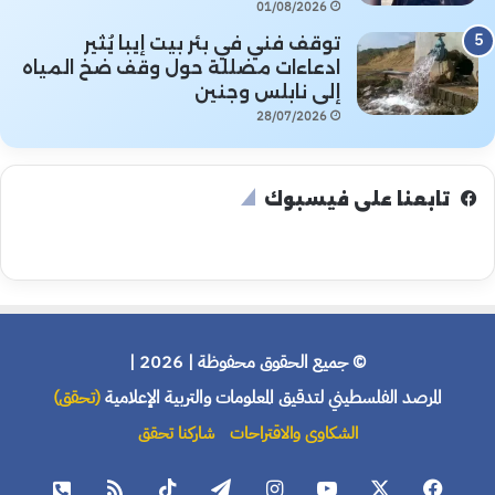
01/08/2026
توقف فني في بئر بيت إيبا يُثير
ادعاءات مضللة حول وقف ضخ المياه
إلى نابلس وجنين
28/07/2026
تابعنا على فيسبوك
© جميع الحقوق محفوظة | 2026 |
المرصد الفلسطيني لتدقيق المعلومات والتربية الإعلامية
(تحقق)
الشكاوى والاقتراحات
شاركنا تحقق
فيسبوك
X
يوتيوب
انستقرام
تيلقرام
‫TikTok
ملخص
هاتف