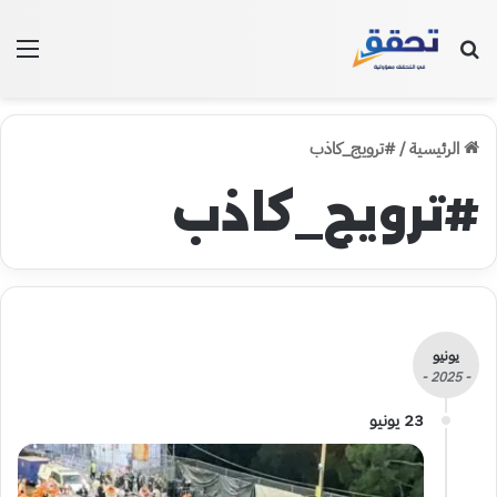
بحث عن
الق
الرئيسية
/
#ترويج_كاذب
#ترويج_كاذب
يونيو
- 2025 -
23 يونيو