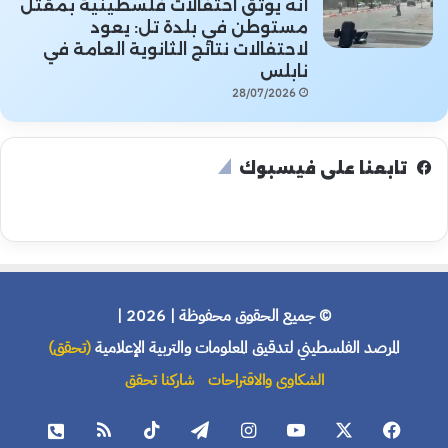
أنه يوثق احتفالات فلسطينية بمقتل
مستوطن في بلدة تل: يعود
لاحتفالات نتائج الثانوية العامة في
نابلس
28/07/2026
تابعنا على فيسبوك
© جميع الحقوق محفوظة | 2026 |
المرصد الفلسطيني لتدقيق المعلومات والتربية الإعلامية
(تحقق)
الشكاوى والاقتراحات
شاركنا تحقق
فيسبوك
X
يوتيوب
انستقرام
تيلقرام
‫TikTok
ملخص
هاتف