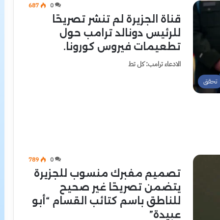
687
0
قناة الجزيرة لم تنشر تصريحًا
للرئيس دونالد ترامب حول
تطعيمات فيروس كورونا.
الادعاء ترامب: كل تط
تحقق
789
0
تصميم مفبرك منسوب للجزيرة
يتضمن تصريحًا غير صحيح
للناطق باسم كتائب القسام “أبو
عبيدة”