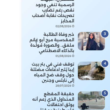
الرسمية تنفي وجود
نقص رغم تضارب
تصريحات نقابة أصحاب
المخابز
02/08/2026
خبر وفاة الطالبة
المقدسية مرح أبو غانم
ملفق.. والصورة مُولَّدة
بالذكاء الاصطناعي
01/08/2026
توقف فني في بئر بيت
إيبا يُثير ادعاءات مضللة
حول وقف ضخ المياه
إلى نابلس وجنين
28/07/2026
حقيقة المقطع
المتداول الذي زُعم أنه
يوثق احتفالات