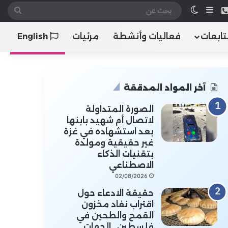
 الموقع RSS
هاتف
إضافة عمود جانبي
الوضع المظلم
بحث
عن
تابعات
فعاليات وأنشطة
مرئيات
English
آخر المواد المدققة
الصورة المتداولة
لاتصال أم شهيد بابنها
بعد استشهاده في غزة
غير حقيقية ومولدة
بتقنيات الذكاء
الاصطناعي
02/08/2026
حقيقة الادعاء حول
اقتراب نفاد مخزون
القمح والطحين في
فلسطين.. الجهات