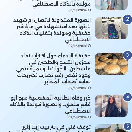
مولدة بالذكاء الاصطناعي
06/08/2026
الصورة المتداولة لاتصال أم شهيد
بابنها بعد استشهاده في غزة غير
حقيقية ومولدة بتقنيات الذكاء
الاصطناعي
02/08/2026
حقيقة الادعاء حول اقتراب نفاد
مخزون القمح والطحين في
فلسطين.. الجهات الرسمية تنفي
وجود نقص رغم تضارب تصريحات
نقابة أصحاب المخابز
02/08/2026
خبر وفاة الطالبة المقدسية مرح أبو
غانم ملفق.. والصورة مُولَّدة بالذكاء
الاصطناعي
01/08/2026
توقف فني في بئر بيت إيبا يُثير