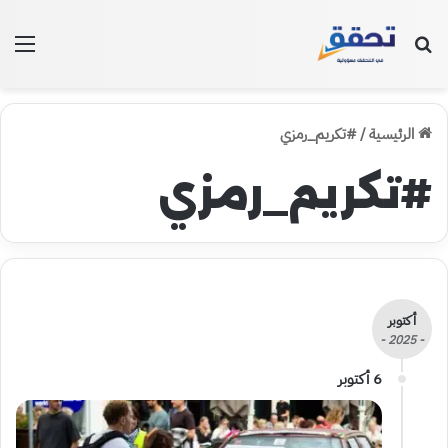
بحث عن
الق
الرئيسية
/
#تكريم_رمزي
#تكريم_رمزي
أكتوبر
- 2025 -
6 أكتوبر