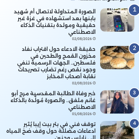
الصورة المتداولة لاتصال أم شهيد
بابنها بعد استشهاده في غزة غير
حقيقية ومولدة بتقنيات الذكاء
الاصطناعي
02/08/2026
حقيقة الادعاء حول اقتراب نفاد
مخزون القمح والطحين في
فلسطين.. الجهات الرسمية تنفي
وجود نقص رغم تضارب تصريحات
نقابة أصحاب المخابز
02/08/2026
خبر وفاة الطالبة المقدسية مرح أبو
غانم ملفق.. والصورة مُولَّدة بالذكاء
الاصطناعي
01/08/2026
توقف فني في بئر بيت إيبا يُثير
ادعاءات مضللة حول وقف ضخ المياه
إلى نابلس وجنين