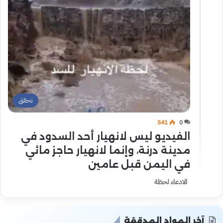
تحقق
541
0
الفيديو ليس لانهيار أحد السدود في
مدينة درنة، وإنما لانهيار حاجز مائي
في اليمن قبل عامين
الادعاء لحظة
آخر المواد المدققة