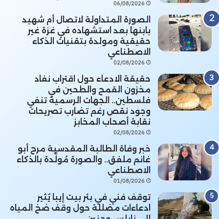
06/08/2026
الصورة المتداولة لاتصال أم شهيد
بابنها بعد استشهاده في غزة غير
حقيقية ومولدة بتقنيات الذكاء
الاصطناعي
02/08/2026
حقيقة الادعاء حول اقتراب نفاد
مخزون القمح والطحين في
فلسطين.. الجهات الرسمية تنفي
وجود نقص رغم تضارب تصريحات
نقابة أصحاب المخابز
02/08/2026
خبر وفاة الطالبة المقدسية مرح أبو
غانم ملفق.. والصورة مُولَّدة بالذكاء
الاصطناعي
01/08/2026
توقف فني في بئر بيت إيبا يُثير
ادعاءات مضللة حول وقف ضخ المياه
إلى نابلس وجنين