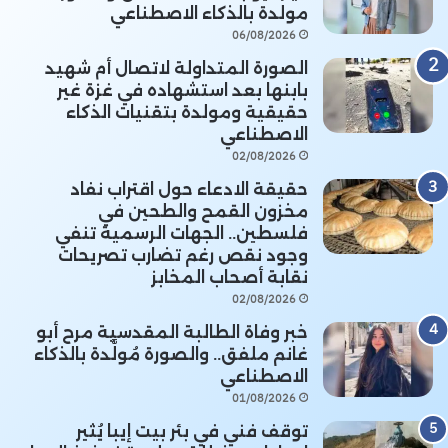
مولدة بالذكاء الاصطناعي
06/08/2026
الصورة المتداولة لاتصال أم شهيد
بابنها بعد استشهاده في غزة غير
حقيقية ومولدة بتقنيات الذكاء
الاصطناعي
02/08/2026
حقيقة الادعاء حول اقتراب نفاد
مخزون القمح والطحين في
فلسطين.. الجهات الرسمية تنفي
وجود نقص رغم تضارب تصريحات
نقابة أصحاب المخابز
02/08/2026
خبر وفاة الطالبة المقدسية مرح أبو
غانم ملفق.. والصورة مُولَّدة بالذكاء
الاصطناعي
01/08/2026
توقف فني في بئر بيت إيبا يُثير