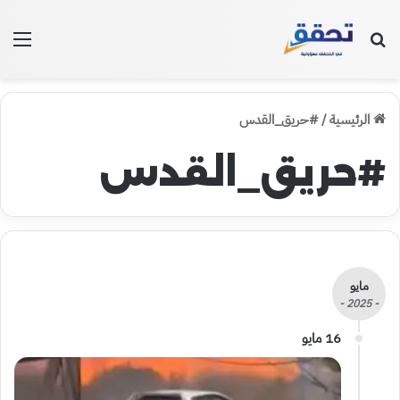
بحث عن
الق
الرئيسية
/
#حريق_القدس
#حريق_القدس
مايو
- 2025 -
16 مايو