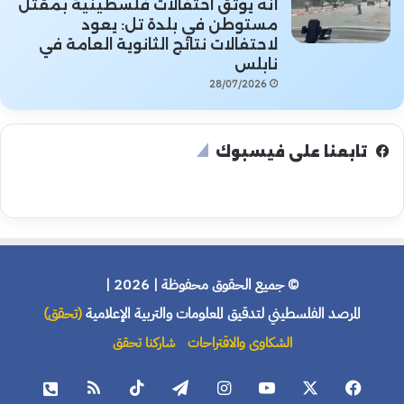
أنه يوثق احتفالات فلسطينية بمقتل
مستوطن في بلدة تل: يعود
لاحتفالات نتائج الثانوية العامة في
نابلس
28/07/2026
تابعنا على فيسبوك
© جميع الحقوق محفوظة | 2026 |
المرصد الفلسطيني لتدقيق المعلومات والتربية الإعلامية
(تحقق)
الشكاوى والاقتراحات
شاركنا تحقق
فيسبوك
X
يوتيوب
انستقرام
تيلقرام
‫TikTok
ملخص
هاتف