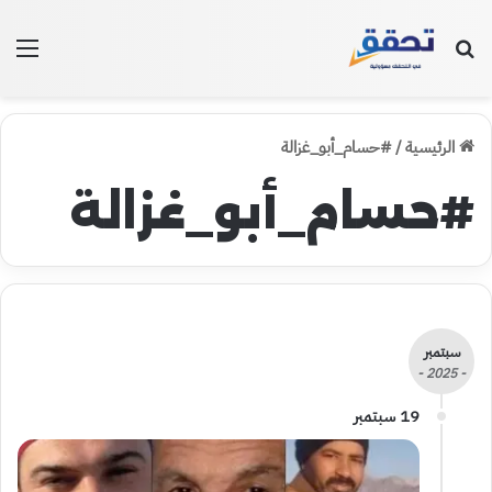
بحث عن
الق
الرئيسية
/
#حسام_أبو_غزالة
#حسام_أبو_غزالة
سبتمبر
- 2025 -
19 سبتمبر