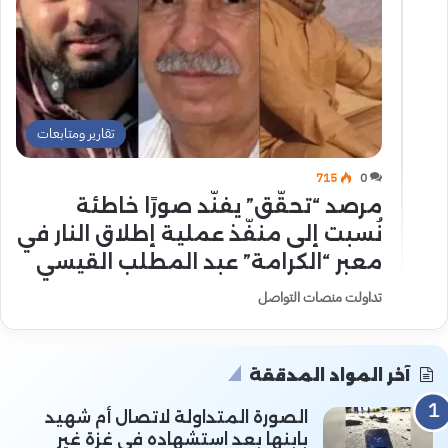
تقارير ومتابعات
715
0
مرصد “تحقّق” يفنّد صورًا خاطئة
نُسبت إلى منفّذ عملية إطلاق النار في
معبر “الكرامة” عبد المطلب القيسي
تداولت منصات التواصل
آخر المواد المدققة
الصورة المتداولة لاتصال أم شهيد
بابنها بعد استشهاده في غزة غير