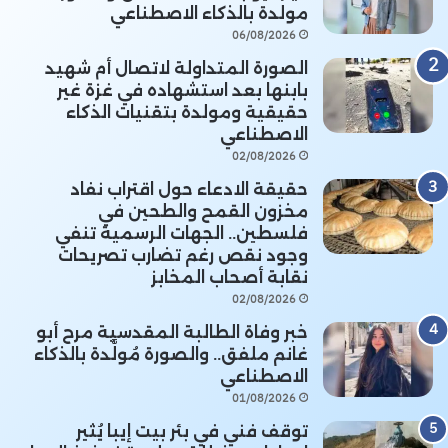
مولدة بالذكاء الاصطناعي
06/08/2026
الصورة المتداولة لاتصال أم شهيد
بابنها بعد استشهاده في غزة غير
حقيقية ومولدة بتقنيات الذكاء
الاصطناعي
02/08/2026
حقيقة الادعاء حول اقتراب نفاد
مخزون القمح والطحين في
فلسطين.. الجهات الرسمية تنفي
وجود نقص رغم تضارب تصريحات
نقابة أصحاب المخابز
02/08/2026
خبر وفاة الطالبة المقدسية مرح أبو
غانم ملفق.. والصورة مُولَّدة بالذكاء
الاصطناعي
01/08/2026
توقف فني في بئر بيت إيبا يُثير