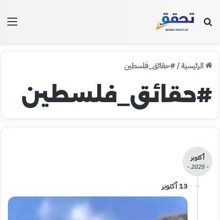
بحث عن
الق
الرئيسية
/
#حقائق_فلسطين
#حقائق_فلسطين
أكتوبر
- 2025 -
13 أكتوبر