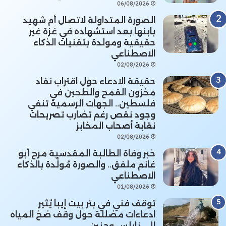
06/08/2026
الصورة المتداولة لاتصال أم شهيد
بابنها بعد استشهاده في غزة غير
حقيقية ومولدة بتقنيات الذكاء
الاصطناعي
02/08/2026
حقيقة الادعاء حول اقتراب نفاد
مخزون القمح والطحين في
فلسطين.. الجهات الرسمية تنفي
وجود نقص رغم تضارب تصريحات
نقابة أصحاب المخابز
02/08/2026
خبر وفاة الطالبة المقدسية مرح أبو
غانم ملفق.. والصورة مُولَّدة بالذكاء
الاصطناعي
01/08/2026
توقف فني في بئر بيت إيبا يُثير
ادعاءات مضللة حول وقف ضخ المياه
إلى نابلس وجنين