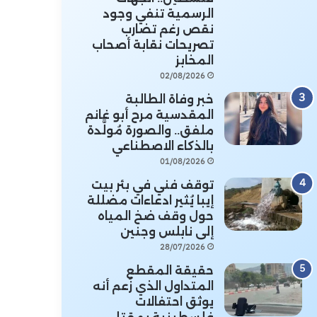
الرسمية تنفي وجود
نقص رغم تضارب
تصريحات نقابة أصحاب
المخابز
02/08/2026
خبر وفاة الطالبة
المقدسية مرح أبو غانم
ملفق.. والصورة مُولَّدة
بالذكاء الاصطناعي
01/08/2026
توقف فني في بئر بيت
إيبا يُثير ادعاءات مضللة
حول وقف ضخ المياه
إلى نابلس وجنين
28/07/2026
حقيقة المقطع
المتداول الذي زُعم أنه
يوثق احتفالات