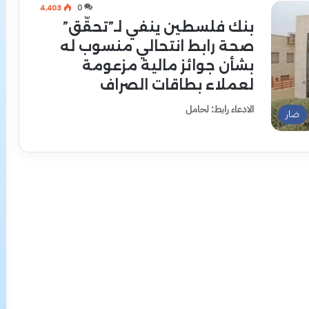
4٬403
0
بنك فلسطين ينفي لـ”تحقّق”
صحة رابط انتحالي منسوب له
بشأن جوائز مالية مزعومة
لعملاء بطاقات الصراف
الادعاء رابط: لحامل
ضار