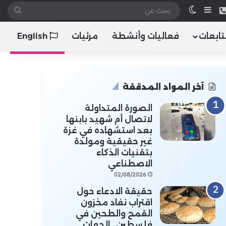
 الموقع RSS
هاتف
إضافة عمود جانبي
الوضع المظلم
بحث
عن
تابعات
فعاليات وأنشطة
مرئيات
English
آخر المواد المدققة
الصورة المتداولة
لاتصال أم شهيد بابنها
بعد استشهاده في غزة
غير حقيقية ومولدة
بتقنيات الذكاء
الاصطناعي
02/08/2026
حقيقة الادعاء حول
اقتراب نفاد مخزون
القمح والطحين في
فلسطين.. الجهات