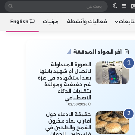
 الموقع RSS
هاتف
إضافة عمود جانبي
الوضع المظلم
بحث
عن
تابعات
فعاليات وأنشطة
مرئيات
English
آخر المواد المدققة
الصورة المتداولة
لاتصال أم شهيد بابنها
بعد استشهاده في غزة
غير حقيقية ومولدة
بتقنيات الذكاء
الاصطناعي
02/08/2026
حقيقة الادعاء حول
اقتراب نفاد مخزون
القمح والطحين في
فلسطين.. الجهات