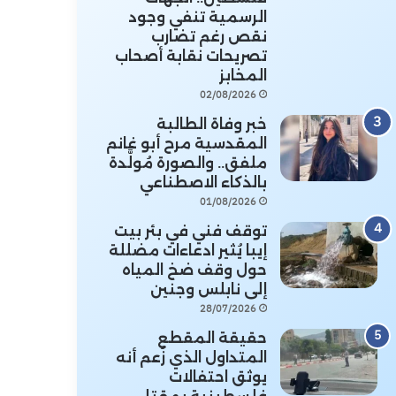
الرسمية تنفي وجود
نقص رغم تضارب
تصريحات نقابة أصحاب
المخابز
02/08/2026
خبر وفاة الطالبة
المقدسية مرح أبو غانم
ملفق.. والصورة مُولَّدة
بالذكاء الاصطناعي
01/08/2026
توقف فني في بئر بيت
إيبا يُثير ادعاءات مضللة
حول وقف ضخ المياه
إلى نابلس وجنين
28/07/2026
حقيقة المقطع
المتداول الذي زُعم أنه
يوثق احتفالات