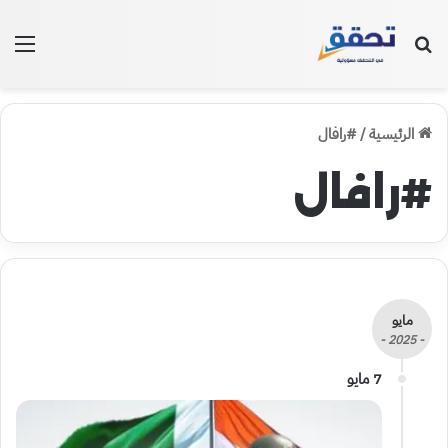
بحث عن
الق
الرئيسية
/
#رافال
#رافال
مايو
- 2025 -
7 مايو