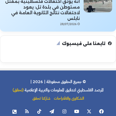
أنه يوثق احتفالات فلسطينية بمقتل
مستوطن في بلدة تل: يعود
لاحتفالات نتائج الثانوية العامة في
نابلس
28/07/2026
تابعنا على فيسبوك
© جميع الحقوق محفوظة | 2026 |
المرصد الفلسطيني لتدقيق المعلومات والتربية الإعلامية
(تحقق)
الشكاوى والاقتراحات
شاركنا تحقق
فيسبوك
X
يوتيوب
انستقرام
تيلقرام
‫TikTok
ملخص
هاتف