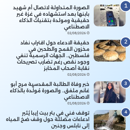
الصورة المتداولة لاتصال أم شهيد
بابنها بعد استشهاده في غزة غير
حقيقية ومولدة بتقنيات الذكاء
الاصطناعي
02/08/2026
حقيقة الادعاء حول اقتراب نفاد
مخزون القمح والطحين في
فلسطين.. الجهات الرسمية تنفي
وجود نقص رغم تضارب تصريحات
نقابة أصحاب المخابز
02/08/2026
خبر وفاة الطالبة المقدسية مرح أبو
غانم ملفق.. والصورة مُولَّدة بالذكاء
الاصطناعي
01/08/2026
توقف فني في بئر بيت إيبا يُثير
ادعاءات مضللة حول وقف ضخ المياه
إلى نابلس وجنين