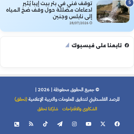
توقف فني في بئر بيت إيبا يُثير
ادعاءات مضللة حول وقف ضخ المياه
إلى نابلس وجنين
28/07/2026
تابعنا على فيسبوك
© جميع الحقوق محفوظة | 2026 |
المرصد الفلسطيني لتدقيق المعلومات والتربية الإعلامية
(تحقق)
الشكاوى والاقتراحات
شاركنا تحقق
فيسبوك
X
يوتيوب
انستقرام
تيلقرام
‫TikTok
ملخص
هاتف