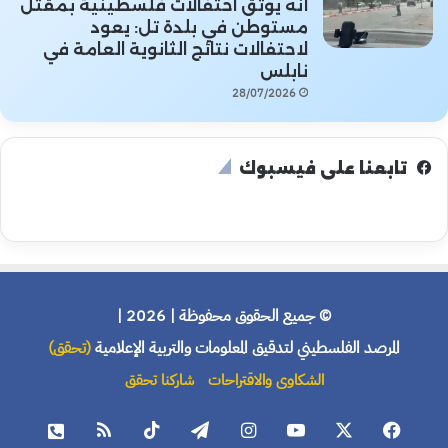
أنه يوثق احتفالات فلسطينية بمقتل
مستوطن في بلدة تل: يعود
لاحتفالات نتائج الثانوية العامة في
نابلس
28/07/2026
تابعنا على فيسبوك
© جميع الحقوق محفوظة | 2026 |
المرصد الفلسطيني لتدقيق المعلومات والتربية الإعلامية
(تحقق)
الشكاوى والاقتراحات
شاركنا تحقق
فيسبوك
X
يوتيوب
انستقرام
تيلقرام
‫TikTok
ملخص
هاتف