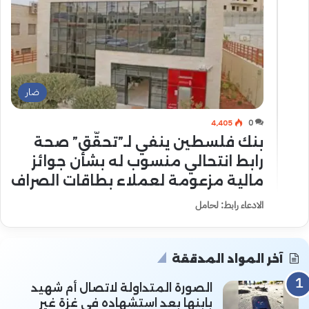
ضار
4٬405
0
بنك فلسطين ينفي لـ”تحقّق” صحة
رابط انتحالي منسوب له بشأن جوائز
مالية مزعومة لعملاء بطاقات الصراف
الادعاء رابط: لحامل
آخر المواد المدققة
الصورة المتداولة لاتصال أم شهيد
بابنها بعد استشهاده في غزة غير