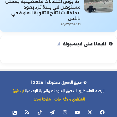
أنه يوثق احتفالات فلسطينية بمقتل
مستوطن في بلدة تل: يعود
لاحتفالات نتائج الثانوية العامة في
نابلس
28/07/2026
تابعنا على فيسبوك
© جميع الحقوق محفوظة | 2026 |
المرصد الفلسطيني لتدقيق المعلومات والتربية الإعلامية
(تحقق)
الشكاوى والاقتراحات
شاركنا تحقق
فيسبوك
X
يوتيوب
انستقرام
تيلقرام
‫TikTok
ملخص
هاتف