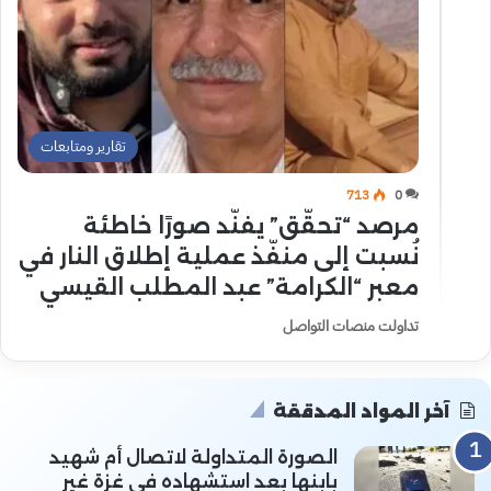
تقارير ومتابعات
713
0
مرصد “تحقّق” يفنّد صورًا خاطئة
نُسبت إلى منفّذ عملية إطلاق النار في
معبر “الكرامة” عبد المطلب القيسي
تداولت منصات التواصل
آخر المواد المدققة
الصورة المتداولة لاتصال أم شهيد
بابنها بعد استشهاده في غزة غير