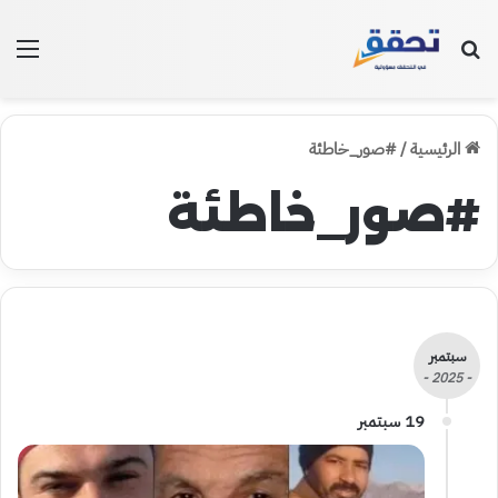
بحث عن
الق
الرئيسية
/
#صور_خاطئة
#صور_خاطئة
سبتمبر
- 2025 -
19 سبتمبر