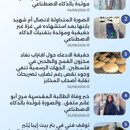
مولدة بالذكاء الاصطناعي
06/08/2026
الصورة المتداولة لاتصال أم شهيد
بابنها بعد استشهاده في غزة غير
حقيقية ومولدة بتقنيات الذكاء
الاصطناعي
02/08/2026
حقيقة الادعاء حول اقتراب نفاد
مخزون القمح والطحين في
فلسطين.. الجهات الرسمية تنفي
وجود نقص رغم تضارب تصريحات
نقابة أصحاب المخابز
02/08/2026
خبر وفاة الطالبة المقدسية مرح أبو
غانم ملفق.. والصورة مُولَّدة بالذكاء
الاصطناعي
01/08/2026
توقف فني في بئر بيت إيبا يُثير