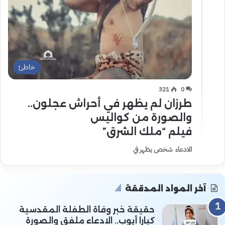
خاطئ
321
0
طرزان لم يظهر في أحراش عجلون..
والصورة من كواليس
فيلم “ملك الشرق”
الادعاء شخص يظهر في
آخر المواد المدققة
حقيقة خبر وفاة الطفلة المقدسية
كيارا أيوب.. الادعاء ملفق والصورة