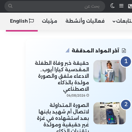
 الموقع RSS
هاتف
إضافة عمود جانبي
الوضع المظلم
بحث
عن
تابعات
فعاليات وأنشطة
مرئيات
English
آخر المواد المدققة
حقيقة خبر وفاة الطفلة
المقدسية كيارا أيوب..
الادعاء ملفق والصورة
مولدة بالذكاء
الاصطناعي
06/08/2026
الصورة المتداولة
لاتصال أم شهيد بابنها
بعد استشهاده في غزة
غير حقيقية ومولدة
بتقنيات الذكاء