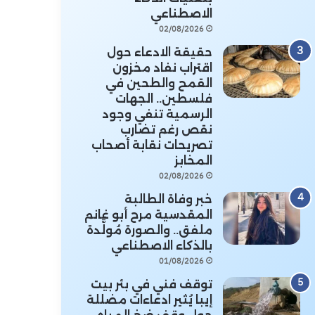
الاصطناعي
02/08/2026
حقيقة الادعاء حول
اقتراب نفاد مخزون
القمح والطحين في
فلسطين.. الجهات
الرسمية تنفي وجود
نقص رغم تضارب
تصريحات نقابة أصحاب
المخابز
02/08/2026
خبر وفاة الطالبة
المقدسية مرح أبو غانم
ملفق.. والصورة مُولَّدة
بالذكاء الاصطناعي
01/08/2026
توقف فني في بئر بيت
إيبا يُثير ادعاءات مضللة