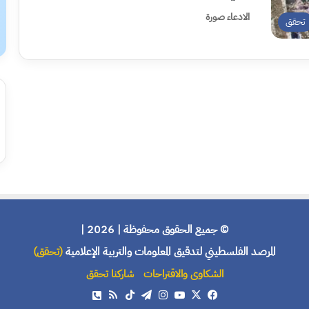
الادعاء صورة
تحقق
© جميع الحقوق محفوظة | 2026 |
المرصد الفلسطيني لتدقيق المعلومات والتربية الإعلامية
(تحقق)
الشكاوى والاقتراحات
شاركنا تحقق
X
فيسبوك
يوتيوب
انستقرام
تيلقرام
‫TikTok
ملخص
هاتف