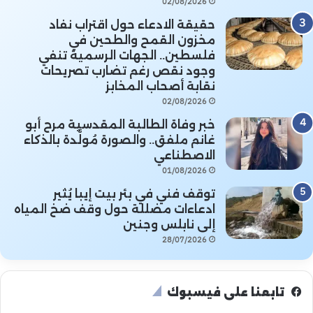
02/08/2026
حقيقة الادعاء حول اقتراب نفاد
مخزون القمح والطحين في
فلسطين.. الجهات الرسمية تنفي
وجود نقص رغم تضارب تصريحات
نقابة أصحاب المخابز
02/08/2026
خبر وفاة الطالبة المقدسية مرح أبو
غانم ملفق.. والصورة مُولَّدة بالذكاء
الاصطناعي
01/08/2026
توقف فني في بئر بيت إيبا يُثير
ادعاءات مضللة حول وقف ضخ المياه
إلى نابلس وجنين
28/07/2026
تابعنا على فيسبوك