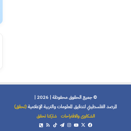
© جميع الحقوق محفوظة | 2026 |
المرصد الفلسطيني لتدقيق المعلومات والتربية الإعلامية
(تحقق)
الشكاوى والاقتراحات
شاركنا تحقق
X
فيسبوك
يوتيوب
انستقرام
تيلقرام
‫TikTok
ملخص
هاتف