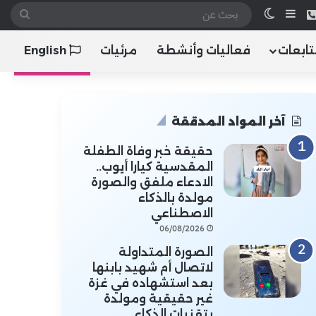
 الموقع RSS
هاتف
إضافة عمود جانبي
الوضع المظلم
بحث
عن
تابعات
فعاليات وأنشطة
مرئيات
English
آخر المواد المدققة
حقيقة خبر وفاة الطفلة
المقدسية كيارا أيوب..
الادعاء ملفق والصورة
مولدة بالذكاء
الاصطناعي
06/08/2026
الصورة المتداولة
لاتصال أم شهيد بابنها
بعد استشهاده في غزة
غير حقيقية ومولدة
بتقنيات الذكاء