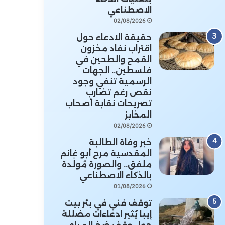
الاصطناعي
02/08/2026
حقيقة الادعاء حول
اقتراب نفاد مخزون
القمح والطحين في
فلسطين.. الجهات
الرسمية تنفي وجود
نقص رغم تضارب
تصريحات نقابة أصحاب
المخابز
02/08/2026
خبر وفاة الطالبة
المقدسية مرح أبو غانم
ملفق.. والصورة مُولَّدة
بالذكاء الاصطناعي
01/08/2026
توقف فني في بئر بيت
إيبا يُثير ادعاءات مضللة