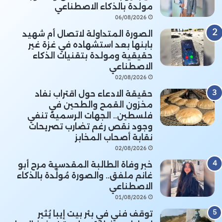
مولدة بالذكاء الاصطناعي
06/08/2026
الصورة المتداولة لاتصال أم شهيد
بابنها بعد استشهاده في غزة غير
حقيقية ومولدة بتقنيات الذكاء
الاصطناعي
02/08/2026
حقيقة الادعاء حول اقتراب نفاد
مخزون القمح والطحين في
فلسطين.. الجهات الرسمية تنفي
وجود نقص رغم تضارب تصريحات
نقابة أصحاب المخابز
02/08/2026
خبر وفاة الطالبة المقدسية مرح أبو
غانم ملفق.. والصورة مُولَّدة بالذكاء
الاصطناعي
01/08/2026
توقف فني في بئر بيت إيبا يُثير