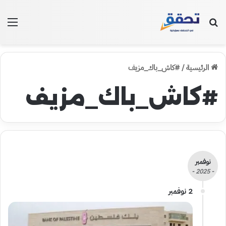
بحث عن
الق
الرئيسية
/
#كاش_باك_مزيف
#كاش_باك_مزيف
نوفمبر
- 2025 -
2 نوفمبر