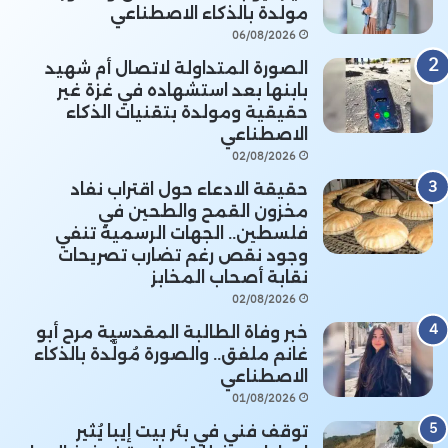
مولدة بالذكاء الاصطناعي
06/08/2026
الصورة المتداولة لاتصال أم شهيد
بابنها بعد استشهاده في غزة غير
حقيقية ومولدة بتقنيات الذكاء
الاصطناعي
02/08/2026
حقيقة الادعاء حول اقتراب نفاد
مخزون القمح والطحين في
فلسطين.. الجهات الرسمية تنفي
وجود نقص رغم تضارب تصريحات
نقابة أصحاب المخابز
02/08/2026
خبر وفاة الطالبة المقدسية مرح أبو
غانم ملفق.. والصورة مُولَّدة بالذكاء
الاصطناعي
01/08/2026
توقف فني في بئر بيت إيبا يُثير