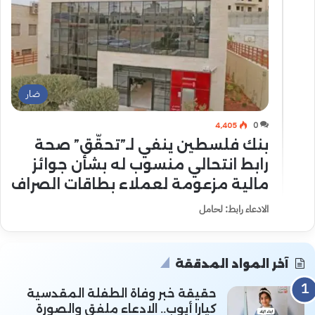
ضار
4٬405
0
بنك فلسطين ينفي لـ”تحقّق” صحة
رابط انتحالي منسوب له بشأن جوائز
مالية مزعومة لعملاء بطاقات الصراف
الادعاء رابط: لحامل
آخر المواد المدققة
حقيقة خبر وفاة الطفلة المقدسية
كيارا أيوب.. الادعاء ملفق والصورة