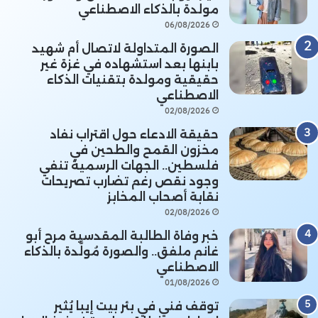
مولدة بالذكاء الاصطناعي
06/08/2026
الصورة المتداولة لاتصال أم شهيد
بابنها بعد استشهاده في غزة غير
حقيقية ومولدة بتقنيات الذكاء
الاصطناعي
02/08/2026
حقيقة الادعاء حول اقتراب نفاد
مخزون القمح والطحين في
فلسطين.. الجهات الرسمية تنفي
وجود نقص رغم تضارب تصريحات
نقابة أصحاب المخابز
02/08/2026
خبر وفاة الطالبة المقدسية مرح أبو
غانم ملفق.. والصورة مُولَّدة بالذكاء
الاصطناعي
01/08/2026
توقف فني في بئر بيت إيبا يُثير